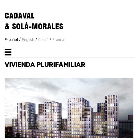
CADAVAL
& SOLÀ-MORALES
/
/
/
Español
English
Català
Français
VIVIENDA PLURIFAMILIAR
ESTUDIO
PROYECTOS
NOTICIAS
CONTACTO